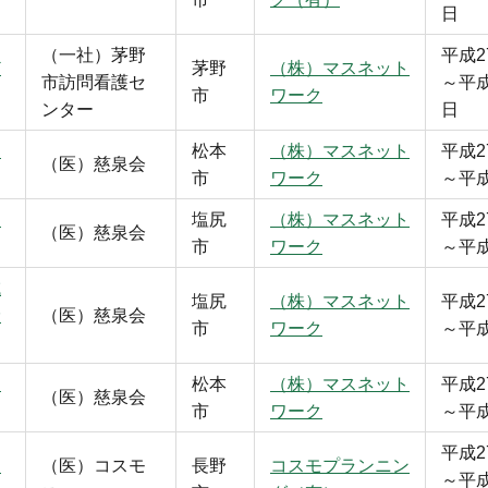
日
（一社）茅野
平成2
ど
茅野
（株）マスネット
市訪問看護セ
～平成
市
ワーク
ンター
日
ひ
松本
（株）マスネット
平成2
（医）慈泉会
市
ワーク
～平成
ひ
塩尻
（株）マスネット
平成2
（医）慈泉会
市
ワーク
～平成
域
塩尻
（株）マスネット
平成2
診
（医）慈泉会
市
ワーク
～平成
シ
松本
（株）マスネット
平成2
（医）慈泉会
市
ワーク
～平成
平成2
モ
（医）コスモ
長野
コスモプランニン
～平成