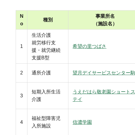
N
事業所名
種別
o
（施設名）
生活介護
就労移行支
1
希望の里つばさ
援・就労継続
支援B型
2
通所介護
望月デイサービスセンター
短期入所生活
うえだはら敬老園ショート
3
介護
テイ
福祉型障害児
4
信濃学園
入所施設