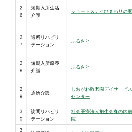
2
短期入所生活
ショートステイひまわりの
6
介護
2
通所リハビリ
ふるさと
7
テーション
2
短期入所療養
ふるさと
8
介護
2
しおがわ敬老園デイサービ
通所介護
9
センター
3
訪問リハビリ
社会医療法人抱生会丸の内
0
テーション
院
3