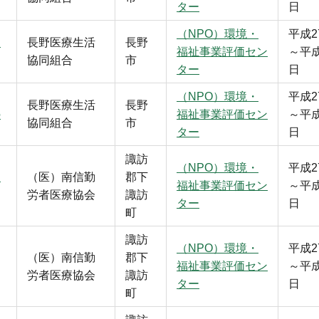
ター
日
（NPO）環境・
平成2
中
長野医療生活
長野
福祉事業評価セン
～平成
協同組合
市
ター
日
（NPO）環境・
平成2
長野医療生活
長野
の
福祉事業評価セン
～平成
協同組合
市
ター
日
諏訪
（NPO）環境・
平成2
ョ
（医）南信勤
郡下
福祉事業評価セン
～平成
労者医療協会
諏訪
ター
日
町
諏訪
（NPO）環境・
平成2
（医）南信勤
郡下
福祉事業評価セン
～平成
労者医療協会
諏訪
ター
日
町