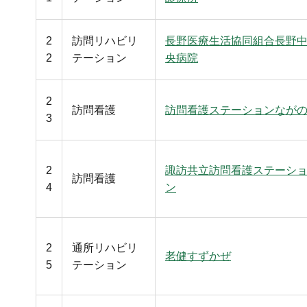
2
訪問リハビリ
長野医療生活協同組合長野
2
テーション
央病院
2
訪問看護
訪問看護ステーションなが
3
2
諏訪共立訪問看護ステーシ
訪問看護
4
ン
2
通所リハビリ
老健すずかぜ
5
テーション