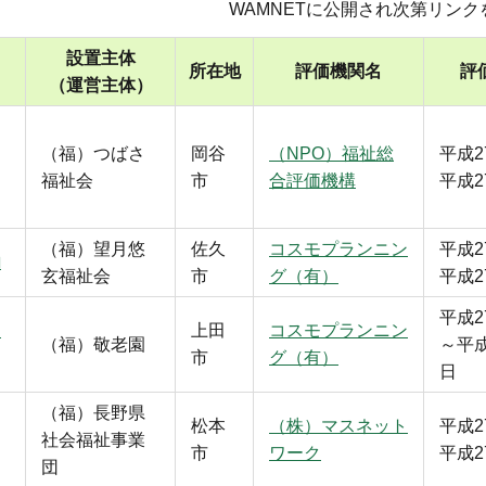
WAMNETに公開され次第リン
設置主体
所在地
評価機関名
評
（運営主体）
（福）つばさ
岡谷
（NPO）福祉総
平成2
福祉会
市
合評価機構
平成2
（福）望月悠
佐久
コスモプランニン
平成2
駒
玄福祉会
市
グ（有）
平成2
平成2
ス
上田
コスモプランニン
（福）敬老園
～平成
市
グ（有）
日
（福）長野県
松本
（株）マスネット
平成2
社会福祉事業
市
ワーク
平成2
団