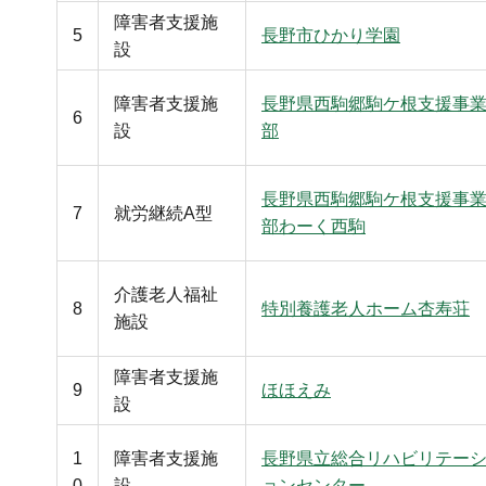
障害者支援施
5
長野市ひかり学園
設
障害者支援施
長野県西駒郷駒ケ根支援事
6
設
部
長野県西駒郷駒ケ根支援事
7
就労継続A型
部わーく西駒
介護老人福祉
8
特別養護老人ホーム杏寿荘
施設
障害者支援施
9
ほほえみ
設
1
障害者支援施
長野県立総合リハビリテー
0
設
ョンセンター