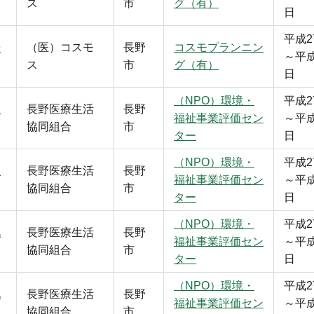
ス
市
グ（有）
日
平成2
長
（医）コスモ
長野
コスモプランニン
～平成
ス
市
グ（有）
日
（NPO）環境・
平成2
生
長野医療生活
長野
福祉事業評価セン
～平成
協同組合
市
ター
日
（NPO）環境・
平成2
生
長野医療生活
長野
福祉事業評価セン
～平成
協同組合
市
ター
日
（NPO）環境・
平成2
池
長野医療生活
長野
福祉事業評価セン
～平成
協同組合
市
ター
日
（NPO）環境・
平成2
池
長野医療生活
長野
福祉事業評価セン
～平成
協同組合
市