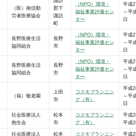
諏訪
（NPO）環境・
平成2
（医）南信勤
郡下
家
福祉事業評価セン
～平成
労者医療協会
諏訪
ター
日
町
（NPO）環境・
平成2
長野医療生活
長野
福祉事業評価セン
～平成
協同組合
市
ター
日
（NPO）環境・
平成2
長野医療生活
長野
福祉事業評価セン
～平成
協同組合
市
ター
日
平成2
ス
上田
コスモプランニン
（福）敬老園
～平成
市
グ（有）
日
病
社会医療法人
松本
コスモプランニン
平成2
抱生会
市
グ（有）
平成2
社会医療法人
松本
コスモプランニン
平成2