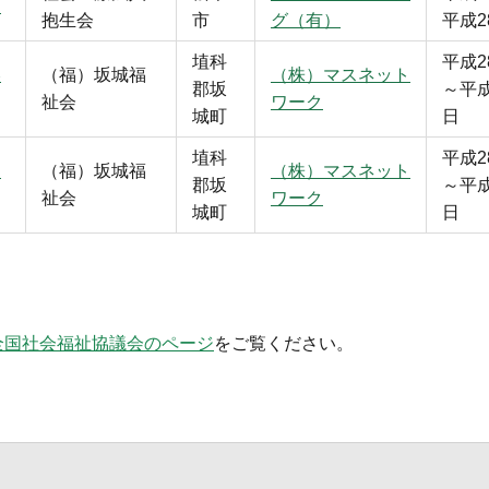
ン
抱生会
市
グ（有）
平成2
埴科
平成2
美
（福）坂城福
（株）マスネット
郡坂
～平成
祉会
ワーク
城町
日
埴科
平成2
セ
（福）坂城福
（株）マスネット
郡坂
～平成
祉会
ワーク
城町
日
全国社会福祉協議会のページ
をご覧ください。