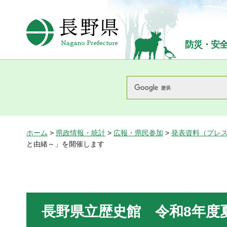
長野県Nagano Prefecture
防災・安
ホーム
>
県政情報・統計
>
広報・県民参加
>
発表資料（プレ
と由緒～」を開催します
長野県立歴史館 令和8年度