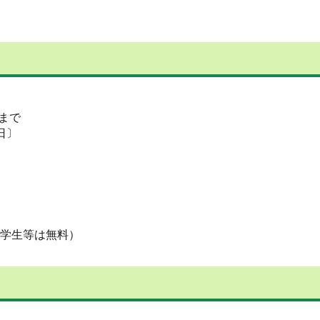
）まで
日〕
の学生等は無料）