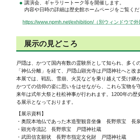
講演会、ギャラリートーク等を開催します。
内容や日時の詳細は歴史館ホームページをご覧くだ
https://www.npmh.net/exhibition/（別ウィ
展示の見どころ
戸隠は、かつて国内有数の霊験所として知られ、多く
「神仏分離」を経て、戸隠山顕光寺は戸隠神社へと改
本展では、戦乱、雪崩、火災などを乗り越えて受け継
かつての信仰の姿に思いをはせながら、これら宝物を
来年は式年大祭と柱松神事が行われます。1200年の
る展示となっております。
【展示資料】
・奥院本地仏であった木造聖観音坐像 長野県宝 長
・顕光寺流記 長野県宝 戸隠神社蔵
・武田信玄願状 長野市指定文化財 戸隠神社蔵