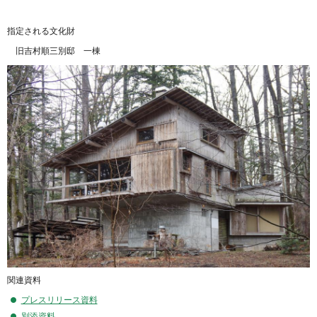
指定される文化財
旧吉村順三別邸 一棟
関連資料
プレスリリース資料
別添資料