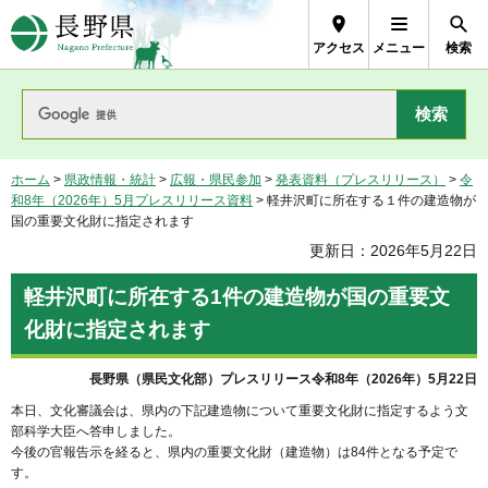
長野県Nagano Prefecture
アクセス
メニュー
検索
ホーム
>
県政情報・統計
>
広報・県民参加
>
発表資料（プレスリリース）
>
令
和8年（2026年）5月プレスリリース資料
> 軽井沢町に所在する１件の建造物が
国の重要文化財に指定されます
更新日：2026年5月22日
軽井沢町に所在する1件の建造物が国の重要文
化財に指定されます
長野県（県民文化部）プレスリリース令和8年（2026年）5月22日
本日、文化審議会は、県内の下記建造物について重要文化財に指定するよう文
部科学大臣へ答申しました。
今後の官報告示を経ると、県内の重要文化財（建造物）は84件となる予定で
す。