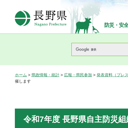
長野県Nagano Prefecture
防災・安
ホーム
>
県政情報・統計
>
広報・県民参加
>
発表資料（プレ
催します
令和7年度 長野県自主防災