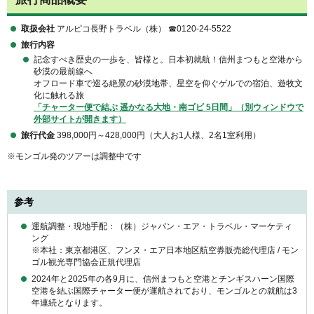
取扱会社
アルピコ長野トラベル（株） ☎0120-24-5522
旅行内容
記念すべき歴史の一歩を、皆様と。日本初就航！信州まつもと空港から
砂漠の最前線へ
オフロード車で巡る絶景の砂漠地帯、星空を仰ぐゲルでの宿泊、遊牧文
化に触れる旅
「チャーター便で結ぶ 遥かなる大地・南ゴビ 5日間」（別ウィンドウで
外部サイトが開きます）
旅行代金
398,000円～428,000円（大人お1人様、2名1室利用）
※モンゴル発のツアーは調整中です
参考
運航調整・現地手配：（株）ジャパン・エア・トラベル・マーケティ
ング
※本社：東京都港区、フンヌ・エア日本地区航空券販売総代理店 / モン
ゴル観光専門協会正規代理店
2024年と2025年の各9月に、信州まつもと空港とチンギスハーン国際
空港を結ぶ国際チャーター便が運航されており、モンゴルとの就航は3
年連続となります。