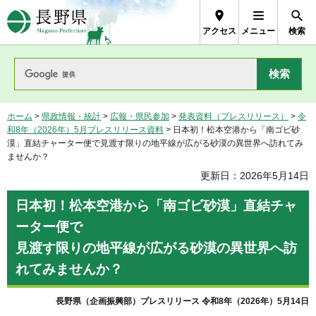
長野県Nagano Prefecture
アクセス
メニュー
検索
ホーム
>
県政情報・統計
>
広報・県民参加
>
発表資料（プレスリリース）
>
令
和8年（2026年）5月プレスリリース資料
> 日本初！松本空港から「南ゴビ砂
漠」直結チャーター便で見渡す限りの地平線が広がる砂漠の異世界へ訪れてみ
ませんか？
更新日：2026年5月14日
日本初！松本空港から「南ゴビ砂漠」直結チャ
ーター便で
見渡す限りの地平線が広がる砂漠の異世界へ訪
れてみませんか？
長野県（企画振興部）プレスリリース 令和8年（2026年）5月14日