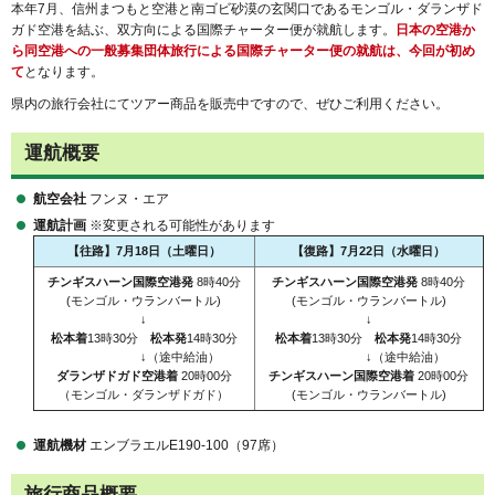
本年7月、信州まつもと空港と南ゴビ砂漠の玄関口であるモンゴル・ダランザド
ガド空港を結ぶ、双方向による国際チャーター便が就航します。
日本の空港か
ら同空港への一般募集団体旅行による国際チャーター便の就航は、今回が初め
て
となります。
県内の旅行会社にてツアー商品を販売中ですので、ぜひご利用ください。
運航概要
航空会社
フンヌ・エア
運航計画
※変更される可能性があります
【往路】7月18日（土曜日）
【復路】7月22日（水曜日）
チンギスハーン国際空港発
8時40分
チンギスハーン国際空港発
8時40分
(モンゴル・ウランバートル)
(モンゴル・ウランバートル)
↓
↓
松本着
13時30分
松本発
14時30分
松本着
13時30分
松本発
14時30分
↓（途中給油）
↓（途中給油）
ダランザドガド空港着
20時00分
チンギスハーン国際空港着
20時00分
（モンゴル・ダランザドガド）
(モンゴル・ウランバートル)
運航機材
エンブラエルE190-100（97席）
旅行商品概要