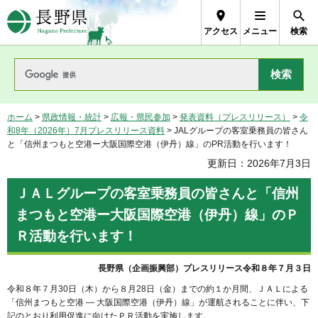
長野県Nagano Prefecture
アクセス
メニュー
検索
ホーム
>
県政情報・統計
>
広報・県民参加
>
発表資料（プレスリリース）
>
令
和8年（2026年）7月プレスリリース資料
> JALグループの客室乗務員の皆さん
と「信州まつもと空港ー大阪国際空港（伊丹）線」のPR活動を行います！
更新日：2026年7月3日
ＪＡＬグループの客室乗務員の皆さんと「信州
まつもと空港ー大阪国際空港（伊丹）線」のＰ
Ｒ活動を行います！
長野県（企画振興部）プレスリリース令和８年７月３日
令和８年７月30日（木）から８月28日（金）までの約１か月間、ＪＡＬによる
「信州まつもと空港 ― 大阪国際空港（伊丹）線」が運航されることに伴い、下
記のとおり利用促進に向けたＰＲ活動を実施します。