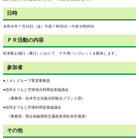
日時
令和８年７月10日（金）午前７時30分～午前９時00分
ＰＲ活動の内容
松本駅お城口（東口）において、ＰＲ用パンフレットを配布します。
参加者
●ＪＡＬグループ客室乗務員
●信州まつもと空港地元利用促進協議会
（事務局：松本市文化観光部観光ブランド課）
●信州まつもと空港利用促進協議会
（事務局：県企画振興部交通政策局松本空港課）
その他