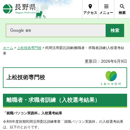
長野県Nagano Prefecture
アクセス
メニュー
検索
ホーム
>
上松技術専門校
> 民間活用委託訓練(離職者・求職者訓練)入校選考結
果
更新日：2026年6月9日
上松技術専門校
離職者・求職者訓練（入校選考結果）
「就職パソコン実践科」入校選考結果
令和8年度前期民間活用委託訓練事業「就職パソコン実践科」の入校選考結果
は、以下のとおりです。