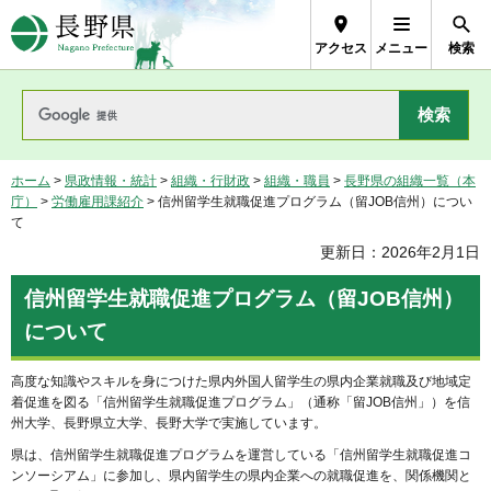
長野県Nagano Prefecture
アクセス
メニュー
検索
ホーム
>
県政情報・統計
>
組織・行財政
>
組織・職員
>
長野県の組織一覧（本
庁）
>
労働雇用課紹介
> 信州留学生就職促進プログラム（留JOB信州）につい
て
更新日：2026年2月1日
信州留学生就職促進プログラム（留JOB信州）
について
高度な知識やスキルを身につけた県内外国人留学生の県内企業就職及び地域定
着促進を図る「信州留学生就職促進プログラム」（通称「留JOB信州」）を信
州大学、長野県立大学、長野大学で実施しています。
県は、信州留学生就職促進プログラムを運営している「信州留学生就職促進コ
ンソーシアム」に参加し、県内留学生の県内企業への就職促進を、関係機関と