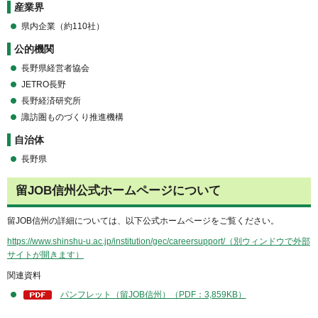
産業界
県内企業（約110社）
公的機関
長野県経営者協会
JETRO長野
長野経済研究所
諏訪圏ものづくり推進機構
自治体
長野県
留JOB信州公式ホームページについて
留JOB信州の詳細については、以下公式ホームページをご覧ください。
https://www.shinshu-u.ac.jp/institution/gec/careersupport/（別ウィンドウで外部
サイトが開きます）
関連資料
パンフレット（留JOB信州）（PDF：3,859KB）