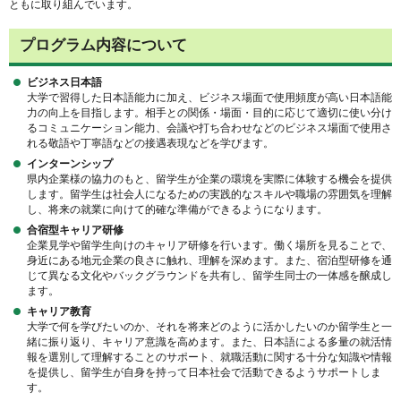
ともに取り組んでいます。
プログラム内容について
ビジネス日本語
大学で習得した日本語能力に加え、ビジネス場面で使用頻度が高い日本語能
力の向上を目指します。相手との関係・場面・目的に応じて適切に使い分け
るコミュニケーション能力、会議や打ち合わせなどのビジネス場面で使用さ
れる敬語や丁寧語などの接遇表現などを学びます。
インターンシップ
県内企業様の協力のもと、留学生が企業の環境を実際に体験する機会を提供
します。留学生は社会人になるための実践的なスキルや職場の雰囲気を理解
し、将来の就業に向けて的確な準備ができるようになります。
合宿型キャリア研修
企業見学や留学生向けのキャリア研修を行います。働く場所を見ることで、
身近にある地元企業の良さに触れ、理解を深めます。また、宿泊型研修を通
じて異なる文化やバックグラウンドを共有し、留学生同士の一体感を醸成し
ます。
キャリア教育
大学で何を学びたいのか、それを将来どのように活かしたいのか留学生と一
緒に振り返り、キャリア意識を高めます。また、日本語による多量の就活情
報を選別して理解することのサポート、就職活動に関する十分な知識や情報
を提供し、留学生が自身を持って日本社会で活動できるようサポートしま
す。