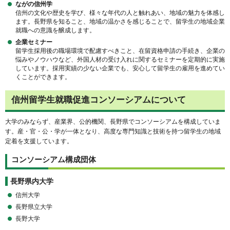
ながの信州学
信州の文化や歴史を学び、様々な年代の人と触れあい、地域の魅力を体感し
ます。長野県を知ること、地域の温かさを感じることで、留学生の地域企業
就職への意識を醸成します。
企業セミナー
留学生採用後の職場環境で配慮すべきこと、在留資格申請の手続き、企業の
悩みやノウハウなど、外国人材の受け入れに関するセミナーを定期的に実施
しています。採用実績の少ない企業でも、安心して留学生の雇用を進めてい
くことができます。
信州留学生就職促進コンソーシアムについて
大学のみならず、産業界、公的機関、長野県でコンソーシアムを構成していま
す。産・官・公・学が一体となり、高度な専門知識と技術を持つ留学生の地域
定着を支援しています。
コンソーシアム構成団体
長野県内大学
信州大学
長野県立大学
長野大学