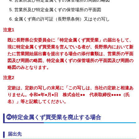
営業所及び特定金属くずの保管場所の周囲の略図
営業所及び特定金属くずの保管場所の平面図
金属くず商の許可証（長野県条例）又はその写し
注意1
既に長野県公安委員会に「特定金属くず買受業」の届出をして、
現に特定金属くず買受業を営んでいる者が、長野県内において新
たに営業開始届出書を提出する場合の添付書類は、営業所の平面
図及び周囲の略図、特定金属くずの保管場所の平面図及び周囲の
略図のみとなります。
注意2
定款は、定款の写しの末尾に「この写しは、当社の定款と相違あ
りません。令和●年●月●日
株
式会社●●
代
表取締役●●●●（氏
名）」等と記載してください。
⓶特定金属くず買受業を廃止する場合
届出先