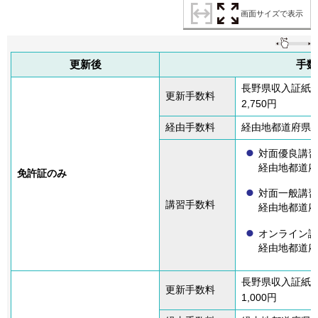
画面サイズで表示
更新後
手数
長野県収入証紙
更新手数料
2,750円
経由手数料
経由地都道府県の収入
対面優良講習
経由地都道府
免許証のみ
対面一般講習
講習手数料
経由地都道府
オンライン講
経由地都道府
長野県収入証紙
更新手数料
1,000円