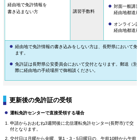
経由地で免許情報を
対面一般講習
講習手数料
書き込まない方
経由地都道府
オンライン講
経由地都道府
経由地で免許情報の書き込みをしない方は、長野県において免
ます。
免許証は長野県公安委員会において交付となります。郵送（別
際に経由地の手続場所で御相談ください。
更新後の免許証の受領
運転免許センターで直接受領する場合
申請からおおむね3週間後に北信運転免許センター(長野市)で交
付となります。
交付日は月曜から金曜、第1・3・5日曜日の、午前10時から午前