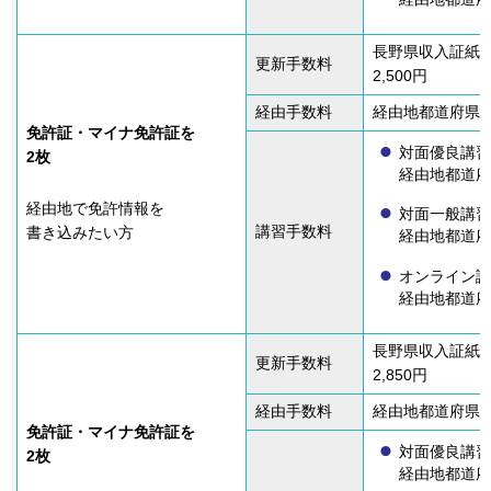
経由地都道府
長野県収入証紙
更新手数料
2,500円
経由手数料
経由地都道府県の収入
免許証・マイナ免許証を
対面優良講習
2枚
経由地都道府
経由地で免許情報を
対面一般講習
講習手数料
書き込みたい方
経由地都道府
オンライン講
経由地都道府
長野県収入証紙
更新手数料
2,850円
経由手数料
経由地都道府県の収入
免許証・マイナ免許証を
対面優良講習
2枚
経由地都道府