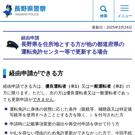
長野県警察
検索
メニュー
更新日：2025年3月24日
経由申請
長野県を住所地とする方が他の都道府県の
運転免許センター等で更新する場合
経由申請ができる方
経由申請できる方は、
優良運転者（※1）
又は
一般運転者（※2）
の
方に限ります。ただし、次の方は優良運転者又は一般運転者であっ
ても更新申請が
できません
。
運転免許に身体の状態に応じた条件（眼鏡等、補聴器又は特定後
写鏡等を使用すべきこととする方を除く。）を付与された方
申請時に記載事項変更の届出や再交付申請を併せて行う方
やむを得ない理由のため免許更新ができなかった方で、今回手続