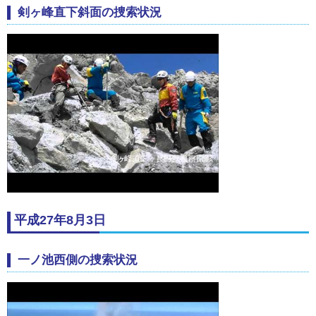
剣ヶ峰直下斜面の捜索状況
平成27年8月3日
一ノ池西側の捜索状況