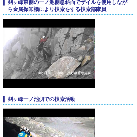
剣ヶ峰東側の一ノ池側急斜面でザイルを使用しなが
ら金属探知機により捜索をする捜索部隊員
剣ヶ峰一ノ池側での捜索活動