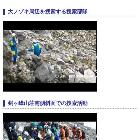
大ノゾキ周辺を捜索する捜索部隊
剣ヶ峰山荘南側斜面での捜索活動