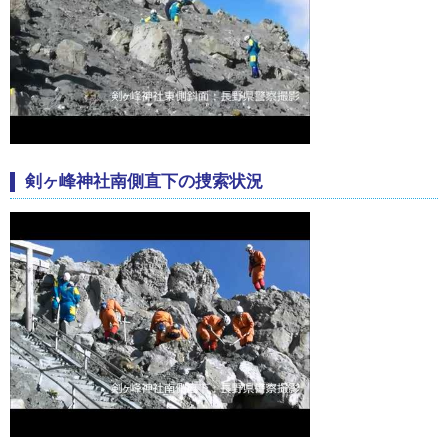
剣ヶ峰神社南側直下の捜索状況