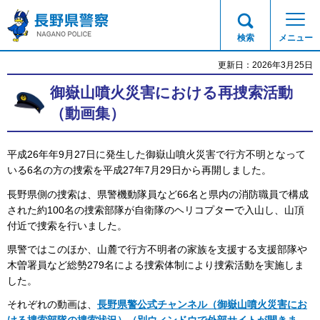
長野県警察
検索
メニュー
更新日：2026年3月25日
御嶽山噴火災害における再捜索活動
（動画集）
平成26年年9月27日に発生した御嶽山噴火災害で行方不明となって
いる6名の方の捜索を平成27年7月29日から再開しました。
長野県側の捜索は、県警機動隊員など66名と県内の消防職員で構成
された約100名の捜索部隊が自衛隊のヘリコプターで入山し、山頂
付近で捜索を行いました。
県警ではこのほか、山麓で行方不明者の家族を支援する支援部隊や
木曽署員など総勢279名による捜索体制により捜索活動を実施しま
した。
それぞれの動画は、
長野県警公式チャンネル（御嶽山噴火災害にお
ける捜索部隊の捜索状況）（別ウィンドウで外部サイトが開きま