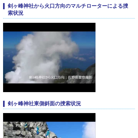
剣ヶ峰神社から火口方向のマルチローターによる捜
索状況
剣ヶ峰神社東側斜面の捜索状況