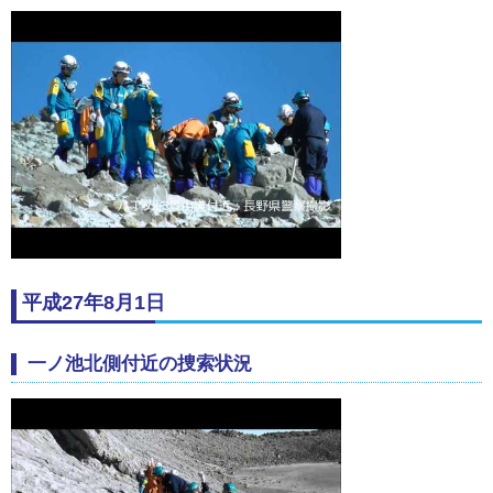
平成27年8月1日
一ノ池北側付近の捜索状況