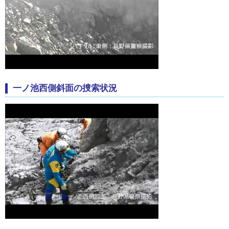
一ノ池西側斜面の捜索状況