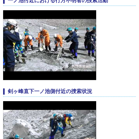
一ノ池付近における行方不明者の捜索活動
剣ヶ峰直下一ノ池側付近の捜索状況