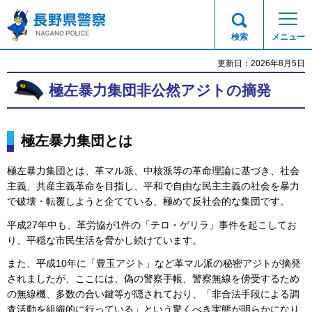
長野県警察
検索
メニュー
更新日：2026年8月5日
極左暴力集団非公然アジトの摘発
極左暴力集団とは
極左暴力集団とは、革マル派、中核派等の革命理論に基づき、社会
主義、共産主義革命を目指し、平和で自由な民主主義の社会を暴力
で破壊・転覆しようと企てている、極めて反社会的な集団です。
平成27年中も、革労協が1件の「テロ・ゲリラ」事件を起こしてお
り、平穏な市民生活を脅かし続けています。
また、平成10年に「豊玉アジト」など革マル派の秘密アジトが摘発
されましたが、ここには、偽の警察手帳、警察無線を傍受するため
の無線機、多数の合い鍵等が隠されており、「非合法手段による調
査活動を組織的に行っている」という驚くべき実態が明らかになり