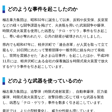
どのような事件を起こしたのか
極左暴力集団は、昭和32年に誕生して以来、反戦や反安保、反皇室
などの様々な闘争課題を掲げて、火炎瓶を用いた武装闘争や爆弾、
時限式発火装置を使用した凶悪な「テロ・ゲリラ」事件を引き起こ
し、尊い命が奪われたり、公共の財産が破壊されたりしました。
県内でも昭和47年に、軽井沢町で「連合赤軍」が人質を取って立て
籠もり、10日間にわたって警察部隊や一般市民に銃を向けて発砲
し、世間を震撼させた「あさま山荘事件」を起こしたほか、平成3年
11月には、軽井沢町にある会社の保養施設を時限式発火装置で放火
するゲリラ事件を引き起こしています。
どのような武器を使っているのか
極左暴力集団は、迫撃弾（時限式発射装置）、自動車爆弾、圧力釜
爆弾、時限式発火装置など、攻撃目標に応じて様々な武器を製造
し、凶悪な「テロ・ゲリラ」事件を数多く引き起こしています。
最近では、より小型軽量化し、威力や性能も増しています。