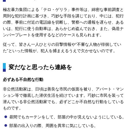
極左暴力集団による「テロ・ゲリラ」事件等は、綿密な事前調査と
周到な犯行計画に基づき、巧妙な手段を講じており、中には、犯行
の際、事前に付近の電話線を切断し、警察への通報を遅らせ、ある
いは、犯行に使う自動車は、あらかじめ盗んでおき、また、偽造ナ
ンバープレートを使用するなどのケースも見られます。
従って、皆さん一人ひとりの目撃情報や“不審な人物が徘徊してい
た”といった情報が、犯人を捕まえるうえで欠かせないのです。
変だなと思ったら連絡を
必ずある不自然な行動
非公然活動家は、日頃は善良な市民の仮面を被り、アパート・マン
ション等で徹底した潜伏生活を続けています。巧妙に市民を装って
潜んでいる非公然活動家でも、必ずどこか不自然な行動をしている
ものです。
昼間でもカーテンをして、部屋の中が見えないようにしている。
部屋の出入りの際、周囲を異常に気にしている。