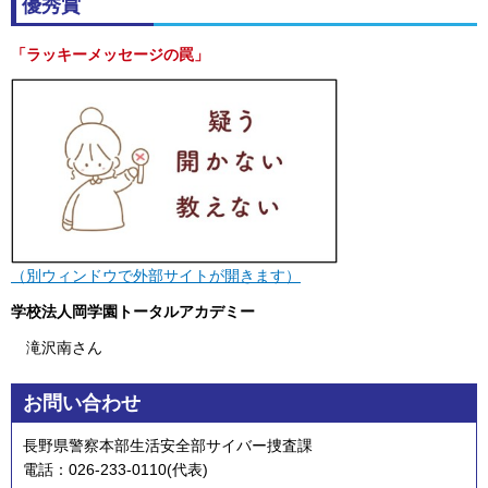
優秀賞
「ラッキーメッセージの罠」
（別ウィンドウで外部サイトが開きます）
学校法人岡学園トータルアカデミー
滝沢南さん
お問い合わせ
長野県警察本部生活安全部サイバー捜査課
電話：026-233-0110(代表)