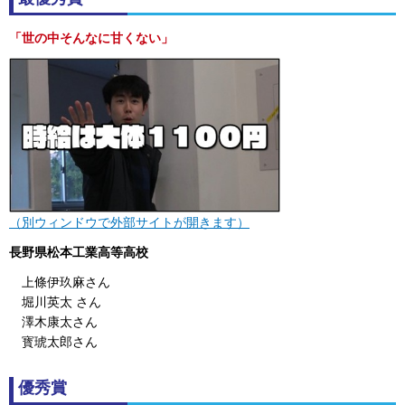
「世の中そんなに甘くない」
（別ウィンドウで外部サイトが開きます）
長野県松本工業高等高校
上條伊玖麻さん
堀川英太 さん
澤木康太さん
寳琥太郎さん
優秀賞