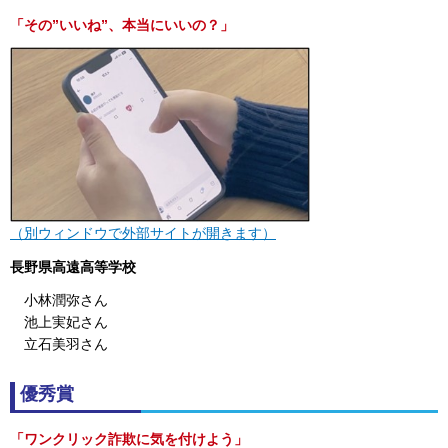
「その”いいね”、本当にいいの？
」
（別ウィンドウで外部サイトが開きます）
長野県高遠高等学校
小林潤弥さん
池上実妃さん
立石美羽さん
優秀賞
「ワンクリック詐欺に気を付けよう」