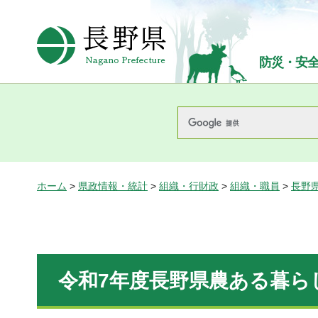
長野県Nagano Prefecture
防災・安
ホーム
>
県政情報・統計
>
組織・行財政
>
組織・職員
>
長野
令和7年度長野県農ある暮ら