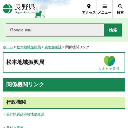
長野県Nagano Prefecture
アクセス
メニュー
検索
ホーム
>
松本地域振興局
>
農地整備課
> 関係機関リンク
松本地域振興局
関係機関リンク
行政機関
・
長野県農政部農地整備課
・
農林水産省