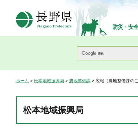
長野県Nagano Prefecture
防災・安
ホーム
>
松本地域振興局
>
農地整備課
> 広報（農地整備課の
松本地域振興局