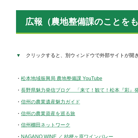
広報（農地整備課のことを
▼
クリックすると、別ウィンドウで外部サイトが開
・
松本地域振興局 農地整備課 YouTube
・
長野県魅力発信ブログ 「来て！観て！松本『彩』
・
信州の農業遺産魅力ガイド
・
信州の農業資産を巡る旅
・
信州棚田ネットワーク
・
NAGANO WINE ／ 桔梗ヶ原ワインバレー