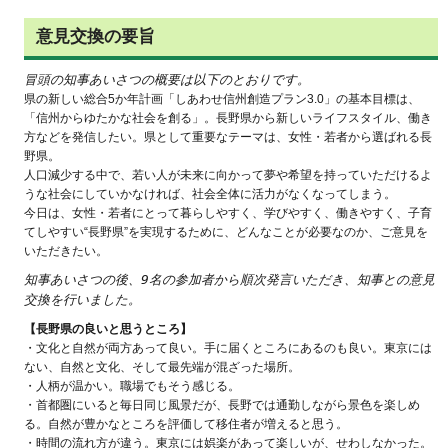
意見交換の要旨
冒頭の知事あいさつの概要は以下のとおりです。
県の新しい総合5か年計画「しあわせ信州創造プラン3.0」の基本目標は、
「信州からゆたかな社会を創る」。長野県から新しいライフスタイル、働き
方などを発信したい。県として重要なテーマは、女性・若者から選ばれる長
野県。
人口減少する中で、若い人が未来に向かって夢や希望を持っていただけるよ
うな社会にしていかなければ、社会全体に活力がなくなってしまう。
今日は、女性・若者にとって暮らしやすく、学びやすく、働きやすく、子育
てしやすい“長野県”を実現するために、どんなことが必要なのか、ご意見を
いただきたい。
知事あいさつの後、9名の参加者から順次発言いただき、知事との意見
交換を行いました。
【長野県の良いと思うところ】
・文化と自然が両方あって良い。手に届くところにあるのも良い。東京には
ない、自然と文化、そして最先端が混ざった場所。
・人柄が温かい。職場でもそう感じる。
・首都圏にいると毎日同じ風景だが、長野では通勤しながら景色を楽しめ
る。自然が豊かなところを評価して移住者が増えると思う。
・時間の流れ方が違う。東京には娯楽があって楽しいが、せわしなかった。