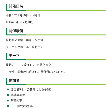
開催日時
令和5年12月19日（火曜日）
10時40分～12時10分
開催場所
長野県立大学三輪キャンパス
ラーニングホール（長野市）
テーマ
長野の”ここを変えたい”意見交換会
～女性・若者から選ばれる長野県になるために～
参加者
発言者9名（公募等による参加）
聴講者40名
阿部知事
山田県民文化部長