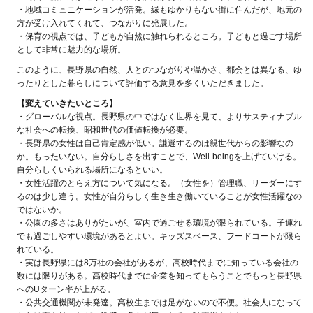
・地域コミュニケーションが活発。縁もゆかりもない街に住んだが、地元の
方が受け入れてくれて、つながりに発展した。
・保育の視点では、子どもが自然に触れられるところ。子どもと過ごす場所
として非常に魅力的な場所。
このように、長野県の自然、人とのつながりや温かさ、都会とは異なる、ゆ
ったりとした暮らしについて評価する意見を多くいただきました。
【変えていきたいところ】
・グローバルな視点。長野県の中ではなく世界を見て、よりサスティナブル
な社会への転換、昭和世代の価値転換が必要。
・長野県の女性は自己肯定感が低い。謙遜するのは親世代からの影響なの
か。もったいない。自分らしさを出すことで、Well-beingを上げていける。
自分らしくいられる場所になるといい。
・女性活躍のとらえ方について気になる。（女性を）管理職、リーダーにす
るのは少し違う。女性が自分らしく生き生き働いていることが女性活躍なの
ではないか。
・公園の多さはありがたいが、室内で過ごせる環境が限られている。子連れ
でも過ごしやすい環境があるとよい。キッズスペース、フードコートが限ら
れている。
・実は長野県には8万社の会社があるが、高校時代までに知っている会社の
数には限りがある。高校時代までに企業を知ってもらうことでもっと長野県
へのUターン率が上がる。
・公共交通機関が未発達。高校生までは足がないので不便。社会人になって