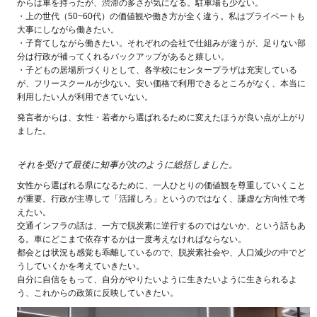
からは車を持ったが、渋滞の多さが気になる。駐車場も少ない。
・上の世代（50~60代）の価値観や働き方が全く違う。私はプライベートも
大事にしながら働きたい。
・子育てしながら働きたい。それぞれの会社で仕組みが違うが、足りない部
分は行政が補ってくれるバックアップがあると嬉しい。
・子どもの居場所づくりとして、各学校にセンタープラザは充実している
が、フリースクールが少ない。安い価格で利用できるところがなく、本当に
利用したい人が利用できていない。
発言者からは、女性・若者から選ばれるために変えたほうが良い点が上がり
ました。
それを受けて最後に知事が次のように総括しました。
女性から選ばれる県になるために、一人ひとりの価値観を尊重していくこと
が重要。行政が主導して「活躍しろ」というのではなく、謙虚な方向性で考
えたい。
交通インフラの話は、一方で脱炭素に逆行するのではないか、という話もあ
る。車にどこまで依存するかは一度考えなければならない。
都会とは状況も感覚も乖離しているので、脱炭素社会や、人口減少の中でど
うしていくかを考えていきたい。
自分に自信をもって、自分がやりたいように生きたいように生きられるよ
う、これからの政策に反映していきたい。