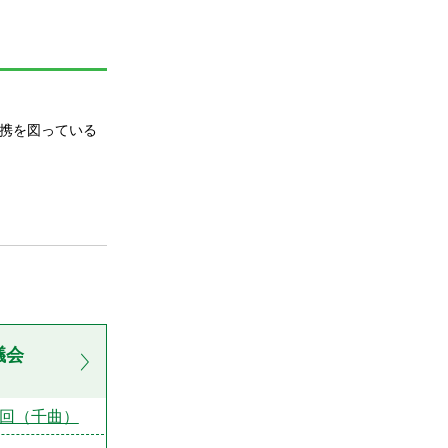
携を図っている
議会
1回（千曲）