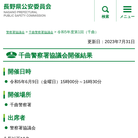
長野県公安委員会
NAGANO
検索
メニュー
PREFECTURAL
PUBLIC SAFETY
>
> 令和5年度第1回（千曲）
警察署協議会
千曲警察署協議会
COMMISSION
更新日：2023年7月31日
千曲警察署協議会開催結果
開催日時
令和5年6月9日（金曜日）15時00分～16時30分
開催場所
千曲警察署
出席者
警察署協議会