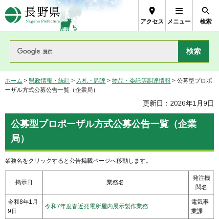
長野県Nagano Prefecture
アクセス
メニュー
検索
ホーム
>
県政情報・統計
>
入札・調達
>
物品・委託等調達情報
> 公募型プロポ
ーザル方式公募公告一覧（企業局）
更新日：2026年1月9日
公募型プロポーザル方式公募公告一覧（企業
局）
業務名をクリックすると公告掲載ページへ移動します。
発注機
掲示日
業務名
関名
令和8年1月
電気事
令和7年度春近発電所屋内展示製作業務
9日
業課