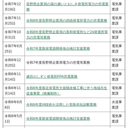
令和7年12
長野県企業局の湯の瀬いとおしき発電所電力の売電業
電気事
月19日
務
業課
令和7年11
電気事
令和8年度長野県企業局の四徳発電所電力の売電業務
月25日
業課
令和7年10
令和8年度長野県企業局の美和発電所など24発電所電
電気事
月31日
力の売電等業務
業課
令和7年6月
電気事
令和7年度新規電源開発地点検討支援業務
25日
業課
令和6年12
電気事
令和7年度長野県企業局電力の売電等業務
月20日
業課
令和6年11
電気事
越百のしずく発電所PPA売電業務
月14日
業課
令和6年11
令和6年度春近発電所大規模改修工事に伴う地域共生
電気事
月14日
促進事業（映像制作）
業課
令和6年8月
水道事
令和6年度AI技術を活用した管路劣化診断業務
8日
業課
令和6年5月
電気事
令和6年度新規電源開発地点検討支援業務
1日
業課