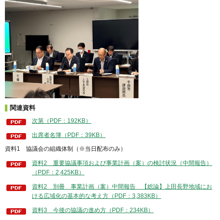
関連資料
次第（PDF：192KB）
出席者名簿（PDF：39KB）
資料1 協議会の組織体制（※当日配布のみ）
資料2 重要協議事項および事業計画（案）の検討状況（中間報告）
（PDF：2,425KB）
資料2 別冊 事業計画（案）中間報告 【総論】上田長野地域にお
ける広域化の基本的な考え方（PDF：3,383KB）
資料3 今後の協議の進め方（PDF：234KB）