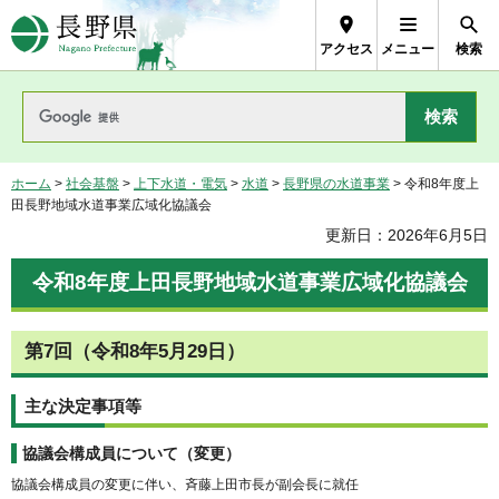
長野県Nagano Prefecture
アクセス
メニュー
検索
ホーム
>
社会基盤
>
上下水道・電気
>
水道
>
長野県の水道事業
> 令和8年度上
田長野地域水道事業広域化協議会
更新日：2026年6月5日
令和8年度上田長野地域水道事業広域化協議会
第7回（令和8年5月29日）
主な決定事項等
協議会構成員について（変更）
協議会構成員の変更に伴い、斉藤上田市長が副会長に就任