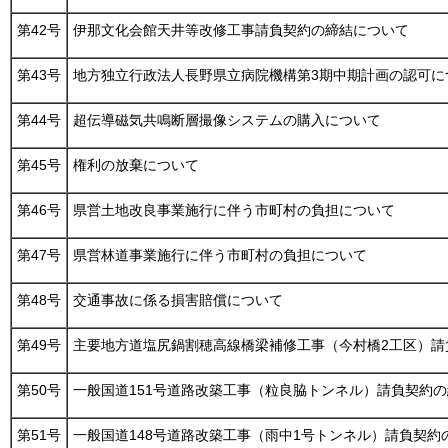
第42号
伊那文化会館天井等改修工事請負契約の締結について
第43号
地方独立行政法人長野県立病院機構第3期中期計画の認可に
第44号
超伝導磁気共鳴断層撮像システムの購入について
第45号
権利の放棄について
第46号
県営土地改良事業施行に伴う市町村の負担について
第47号
県営林道事業施行に伴う市町村の負担について
第48号
交通事故に係る損害賠償について
第49号
主要地方道塩尻鍋割穂高線橋梁補修工事（今村橋2工区）請
第50号
一般国道151号道路改築工事（粒良脇トンネル）請負契約
第51号
一般国道148号道路改築工事（雨中1号トンネル）請負契約