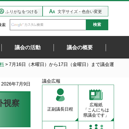
ふりがなをつける
文字サイズ・色合い変更
検索
議会の活動
議会の概要
料
> 7月16日（木曜日）から17日（金曜日）まで議会運
議会広報
2026年7月9日
外視察
広報紙
正副議長日程
「こんにちは
県議会です」