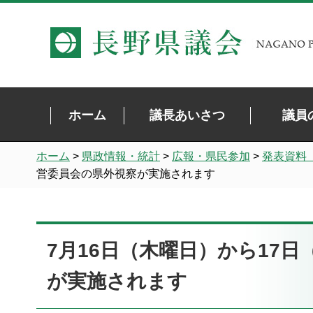
長野県議会 NAGANO PREFECTURAL ASSEMBLY
ホーム
議長あいさつ
議員
ホーム
>
県政情報・統計
>
広報・県民参加
>
発表資料
営委員会の県外視察が実施されます
7月16日（木曜日）から17
が実施されます