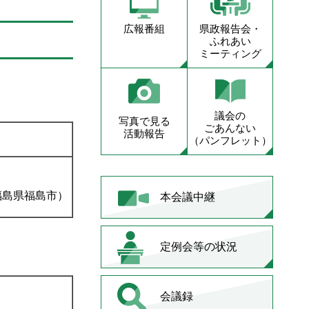
広報番組
県政報告会・
ふれあい
ミーティング
議会の
写真で見る
ごあんない
活動報告
（パンフレット）
福島県福島市）
本会議中継
定例会等の状況
会議録