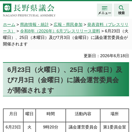
メニュ
検索
長野県議会 NAGANO
ー
PREFECTURAL ASSEMBLY
ホーム
>
県政情報・統計
>
広報・県民参加
>
発表資料（プレスリリ
ース）
>
令和8年（2026年）6月プレスリリース資料
> 6月23日（火
曜日）、25日（木曜日）及び7月3日（金曜日）に議会運営委員会が
開催されます
更新日：2026年6月18日
6月23日（火曜日）、25日（木曜日）及
び7月3日（金曜日）に議会運営委員会
が開催されます
月日
曜日
時間
活動内容
場所
6月23日
火
9時20分
議会運営委員会
第1委員会室