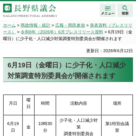
メニュ
検索
長野県議会 NAGANO
ー
PREFECTURAL ASSEMBLY
ホーム
>
県政情報・統計
>
広報・県民参加
>
発表資料（プレスリリ
ース）
>
令和8年（2026年）6月プレスリリース資料
> 6月19日（金
曜日）に少子化・人口減少対策調査特別委員会が開催されます
更新日：2026年6月12日
6月19日（金曜日）に少子化・人口減少
対策調査特別委員会が開催されます
曜
月日
時間
活動内容
場所
日
少子化・人口減少対
6月19
10時30
第1特別会議
金
策
日
分
室
調査特別委員会