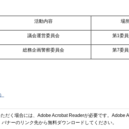
活動内容
場
議会運営委員会
第1委
総務企画警察委員会
第7委
B）
合には、Adobe Acrobat Readerが必要です。Adobe Acr
方は、バナーのリンク先から無料ダウンロードしてください。