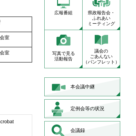
広報番組
県政報告会・
ふれあい
所
ミーティング
員会室
議会の
員会室
写真で見る
ごあんない
活動報告
（パンフレット）
本会議中継
定例会等の状況
obat
会議録