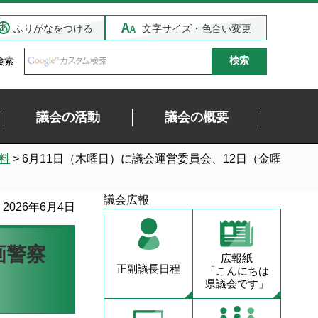
ふりがなをつける
文字サイズ・色合い変更
検索
議会の活動
議会の概要
料
> 6月11日（木曜日）に議会運営委員会、12日（金曜
議会広報
2026年6月4日
画警察
広報紙
正副議長日程
「こんにちは
県議会です」