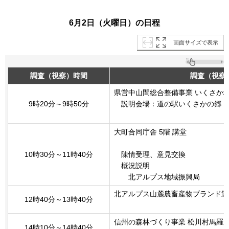
6月2日（火曜日）の日程
画面サイズで表示
調査（視察）時間
調査（視察
県営中山間総合整備事業 いくさか地
9時20分～9時50分
説明会場：道の駅いくさかの郷
大町合同庁舎 5階 講堂
10時30分～11時40分
陳情受理、意見交換
概況説明
北アルプス地域振興局
北アルプス山麓農畜産物ブランド運
12時40分～13時40分
信州の森林づくり事業 松川村馬羅
14時10分～14時40分