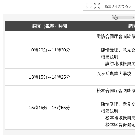
画面サイズで表示
調査（視察）時間
調査
諏訪合同庁舎 5階 講
10時20分～11時30分
陳情受理、意見交
概況説明
諏訪地域振興局
八ヶ岳農業大学校
13時15分～14時25分
松本合同庁舎 2階 講
陳情受理、意見交
15時45分～16時55分
概況説明
松本地域振興局
松本家畜保健衛