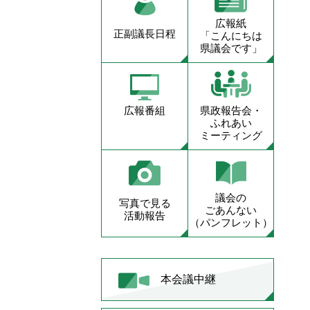
広報紙
正副議長日程
「こんにちは
県議会です」
広報番組
県政報告会・
ふれあい
ミーティング
議会の
写真で見る
ごあんない
活動報告
（パンフレット）
本会議中継