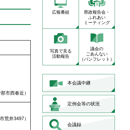
広報番組
県政報告会・
ふれあい
ミーティング
議会の
写真で見る
ごあんない
活動報告
（パンフレット）
本会議中継
伊那市西春近）
定例会等の状況
市荒井3497）
会議録