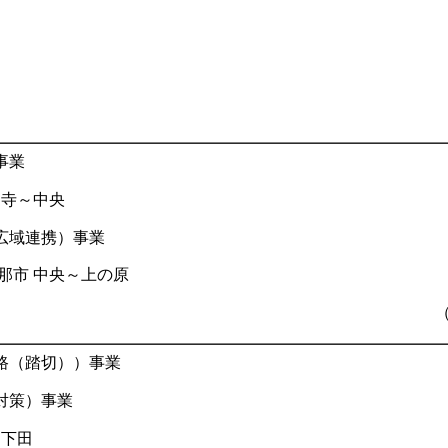
事業
山寺～中央
広域連携）事業
那市 中央～上の原
路（踏切））事業
対策）事業
 下田