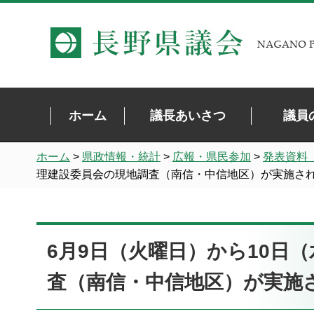
長野県議会 NAGANO PREFECTURAL ASSEMBLY
ホーム
議長あいさつ
議員
ホーム
>
県政情報・統計
>
広報・県民参加
>
発表資料
理建設委員会の現地調査（南信・中信地区）が実施さ
6月9日（火曜日）から10日
査（南信・中信地区）が実施