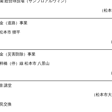
園 総合球技場（サンプロアルウィン）
（松本
金（道路）事業
 松本市 狸平
金（災害防除）事業
梓橋（停）線 松本市 八景山
階 講堂
（松本市大
見交換