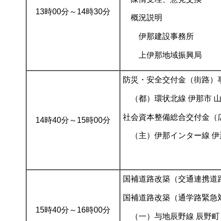
13時00分～14時30分
概況説明
伊那建設事務所
上伊那地域振興局
防災・安全交付金（街路）
（都）環状北線 伊那市 
社会資本整備総合交付金（
14時40分～15時00分
（主）伊那インター線 伊
国補道路改築（交通連携道
国補道路改築（通学路緊急
15時40分～16時00分
（一）与地辰野線 辰野町