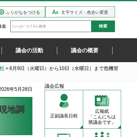
ふりがなをつける
文字サイズ・色合い変更
検索
議会の活動
議会の概要
料
> 6月9日（火曜日）から10日（水曜日）まで危機管
議会広報
026年5月28日
現地調
広報紙
正副議長日程
「こんにちは
県議会です」