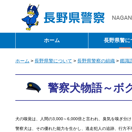
長野県警察
ホーム
長野県警に
ホーム
>
長野県警について
>
長野県警察の組織
>
鑑識
警察犬物語～ボ
犬の嗅覚は、人間の3,000～6,000倍と言われ、臭気を嗅ぎ
警察犬は、その優れた能力を生かし、逃走犯人の追跡、行方不