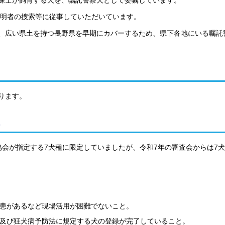
練士が飼育する犬を、嘱託警察犬として委嘱しています。
不明者の捜索等に従事していただいています。
、広い県土を持つ長野県を早期にカバーするため、県下各地にいる嘱託
ります。
会が指定する7犬種に限定していましたが、令和7年の審査会からは7
患があるなど現場活用が困難でないこと。
及び狂犬病予防法に規定する犬の登録が完了していること。