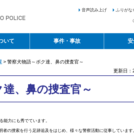
音声読み上げ
ふりがな
ついて
事件・事故
安
課
> 警察犬物語～ボク達、鼻の捜査官～
更新日：2
ク達、鼻の捜査官～
分ける能力にも秀でています。
明者の捜索を行う足跡追及をはじめ、様々な警察活動に従事しています