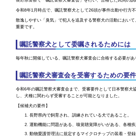
長野県警察で「嘱託警察犬審査会」を行い、合格した民間の訓
令和8年1月時点で、嘱託警察犬として26頭が事件出動や行方
散逸しやすい「臭気」で犯人を追及する警察犬の活動において
重要です。
嘱託警察犬として委嘱されるためには
毎年秋に開催している、嘱託警察犬審査会に合格する必要があ
嘱託警察犬審査会を受審するための要件
令和6年の嘱託警察犬審査会まで、受審要件として日本警察犬協
し、犬種に関わらず受審することが可能となりました。
【候補犬の要件】
長野県内で飼育され、訓練されている犬であること。
運動機能に問題がある、嗅覚聴覚障がいがある、各種疾
動物愛護管理法に規定するマイクロチップの装着・登録