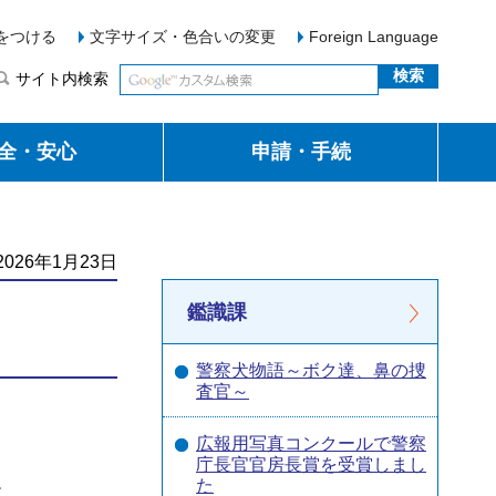
をつける
文字サイズ・色合いの変更
Foreign Language
サイト内検索
全・安心
申請・手続
026年1月23日
鑑識課
警察犬物語～ボク達、鼻の捜
査官～
広報用写真コンクールで警察
庁長官官房長賞を受賞しまし
。
た