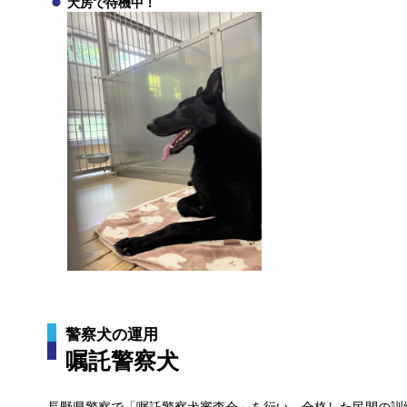
犬房で待機中！
警察犬の運用
嘱託警察犬