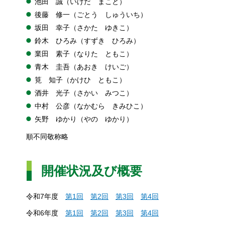
池田
誠
（いけだ
ま
こと）
後藤
修
一（ごとう
し
ゅういち）
坂田
幸
子（さかた
ゆ
きこ）
鈴木
ひ
ろみ（すずき
ひ
ろみ）
業田
素
子（なりた
と
もこ）
青木
圭
吾（あおき
け
いご）
筧
知
子（かけひ
と
もこ）
酒井
光
子（さかい
み
つこ）
中村
公
彦（なかむら
き
みひこ）
矢野
ゆ
かり（やの
ゆ
かり）
順不同敬称略
開催状況及び概要
令和7年度
第1回
第2回
第3回
第4回
令和6年度
第
1回
第
2回
第
3回
第
4回