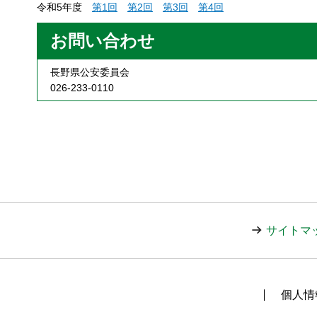
令和5年度
第
1回
第
2回
第
3回
第
4回
お問い合わせ
長野県公安委員会
026-233-0110
サイトマ
個人情