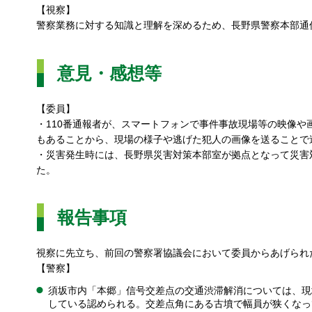
【視察】
警察業務に対する知識と理解を深めるため、長野県警察本部通
意見・感想等
【委員】
・110番通報者が、スマートフォンで事件事故現場等の映像
もあることから、現場の様子や逃げた犯人の画像を送ることで
・災害発生時には、長野県災害対策本部室が拠点となって災害
た。
報告事項
視察に先立ち、前回の警察署協議会において委員からあげられ
【警察】
須坂市内「本郷」信号交差点の交通渋滞解消については、現
している認められる。交差点角にある古墳で幅員が狭くなっ