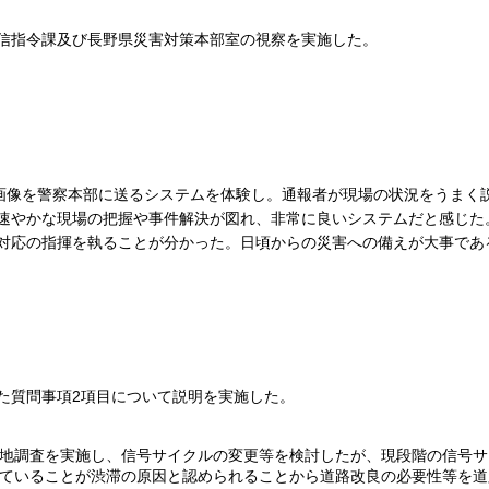
信指令課及び長野県災害対策本部室の視察を実施した。
や画像を警察本部に送るシステムを体験し。通報者が現場の状況をうまく
速やかな現場の把握や事件解決が図れ、非常に良いシステムだと感じた
対応の指揮を執ることが分かった。日頃からの災害への備えが大事であ
た質問事項2項目について説明を実施した。
地調査を実施し、信号サイクルの変更等を検討したが、現段階の信号サ
ていることが渋滞の原因と認められることから道路改良の必要性等を道