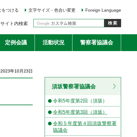
なをつける
文字サイズ・色合い変更
Foreign Language
サイト内検索
定例会議
活動状況
警察署協議会
023年10月23日
須坂警察署協議会
令和5年度第2回（須坂）
令和5年度第3回（須坂）
令和５年度第４回須坂警察署
協議会