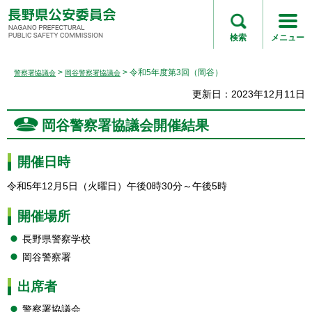
長野県公安委員会
NAGANO
検索
メニュー
PREFECTURAL
PUBLIC SAFETY
>
> 令和5年度第3回（岡谷）
警察署協議会
岡谷警察署協議会
COMMISSION
更新日：2023年12月11日
岡谷警察署協議会開催結果
開催日時
令和5年12月5日（火曜日）午後0時30分～午後5時
開催場所
長野県警察学校
岡谷警察署
出席者
警察署協議会