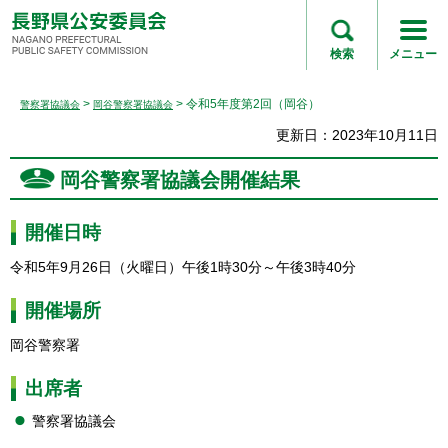
長野県公安委員会
NAGANO
検索
メニュー
PREFECTURAL
PUBLIC SAFETY
>
> 令和5年度第2回（岡谷）
警察署協議会
岡谷警察署協議会
COMMISSION
更新日：2023年10月11日
岡谷警察署協議会開催結果
開催日時
令和5年9月26日（火曜日）午後1時30分～午後3時40分
開催場所
岡谷警察署
出席者
警察署協議会