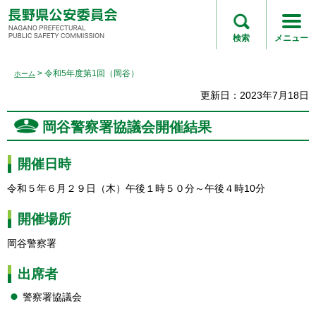
長野県公安委員会
NAGANO
検索
メニュー
PREFECTURAL
PUBLIC SAFETY
> 令和5年度第1回（岡谷）
ホーム
COMMISSION
更新日：2023年7月18日
岡谷警察署協議会開催結果
開催日時
令和５年６月２９日（木）午後１時５０分～午後４時10分
開催場所
岡谷警察署
出席者
警察署協議会