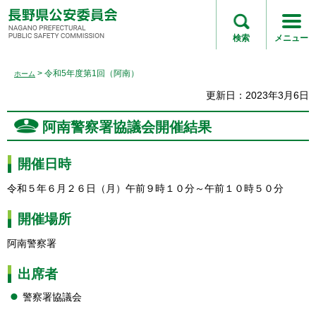
長野県公安委員会
NAGANO
検索
メニュー
PREFECTURAL
PUBLIC SAFETY
> 令和5年度第1回（阿南）
ホーム
COMMISSION
更新日：2023年3月6日
阿南警察署協議会開催結果
開催日時
令和５年６月２６日（月）午前９時１０分～午前１０時５０分
開催場所
阿南警察署
出席者
警察署協議会