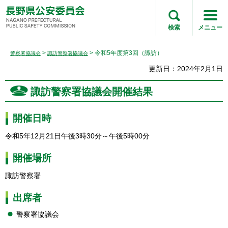
長野県公安委員会
NAGANO
検索
メニュー
PREFECTURAL
PUBLIC SAFETY
>
> 令和5年度第3回（諏訪）
警察署協議会
諏訪警察署協議会
COMMISSION
更新日：2024年2月1日
諏訪警察署協議会開催結果
開催日時
令和5年12月21日午後3時30分～午後5時00分
開催場所
諏訪警察署
出席者
警察署協議会