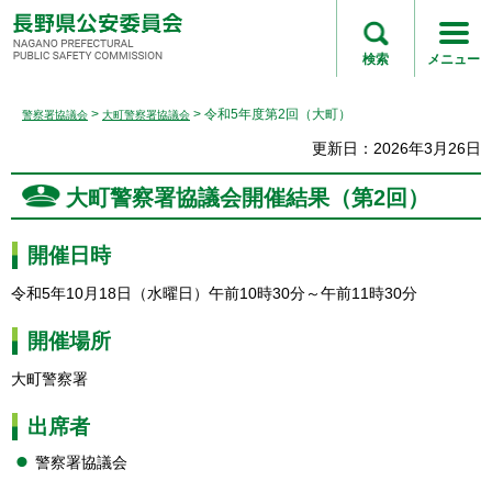
長野県公安委員会
NAGANO
検索
メニュー
PREFECTURAL
PUBLIC SAFETY
>
> 令和5年度第2回（大町）
警察署協議会
大町警察署協議会
COMMISSION
更新日：2026年3月26日
大町警察署協議会開催結果（第2回）
開催日時
令和5年10月18日（水曜日）午前10時30分～午前11時30分
開催場所
大町警察署
出席者
警察署協議会