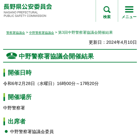
長野県公安委員会
NAGANO
検索
メニュー
PREFECTURAL
PUBLIC SAFETY
>
> 第3回中野警察署協議会開催結果
警察署協議会
中野警察署協議会
COMMISSION
更新日：2024年4月10日
中野警察署協議会開催結果
開催日時
令和6年2月28日（水曜日）16時00分～17時20分
開催場所
中野警察署
出席者
中野警察署協議会委員