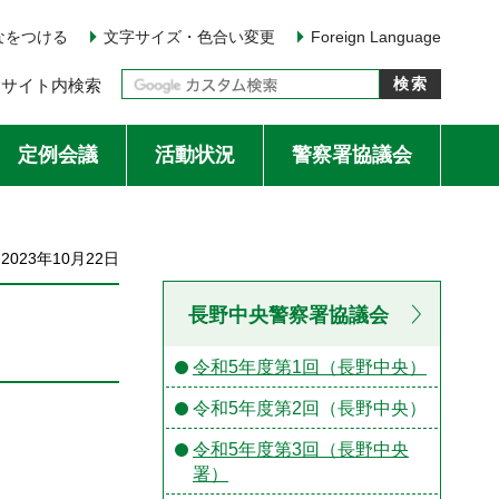
なをつける
文字サイズ・色合い変更
Foreign Language
サイト内検索
定例会議
活動状況
警察署協議会
023年10月22日
長野中央警察署協議会
令和5年度第1回（長野中央）
令和5年度第2回（長野中央）
令和5年度第3回（長野中央
署）