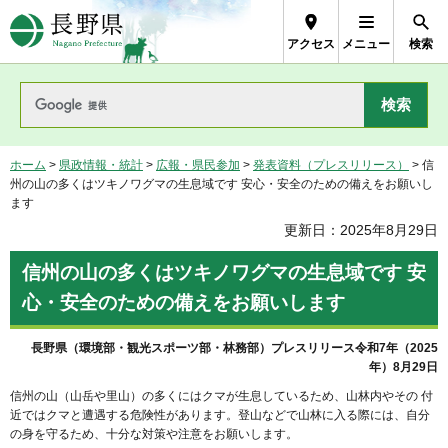
長野県Nagano Prefecture
アクセス
メニュー
検索
ホーム
>
県政情報・統計
>
広報・県民参加
>
発表資料（プレスリリース）
> 信
州の山の多くはツキノワグマの生息域です 安心・安全のための備えをお願いし
ます
更新日：2025年8月29日
信州の山の多くはツキノワグマの生息域です 安
心・安全のための備えをお願いします
長野県（環境部・観光スポーツ部・林務部）プレスリリース令和7年（2025
年）8月29日
信州の山（山岳や里山）の多くにはクマが生息しているため、山林内やその 付
近ではクマと遭遇する危険性があります。登山などで山林に入る際には、自分
の身を守るため、十分な対策や注意をお願いします。