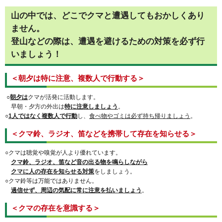
山の中では、どこでクマと遭遇してもおかしくあり
ません。
登山などの際は、遭遇を避けるための対策を必ず行
いましょう！
＜朝夕は特に注意、複数人で行動する＞
○
朝夕は
クマが活発に活動します。
早朝・夕方の外出は
特に注意しましょう
。
○
1人ではなく複数人で行動
し、
食べ物やゴミは必ず持ち帰りましょう
。
＜クマ鈴、ラジオ、笛などを携帯して存在を知らせる＞
○クマは聴覚や嗅覚が人より優れています。
クマ鈴、ラジオ、笛など音の出る物を鳴らしながら
クマに人の存在を知らせる対策
をしましょう。
○クマ鈴等は万能ではありません。
過信せず、周辺の気配に常に注意を払いましょう
。
＜クマの存在を意識する＞