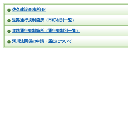
佐久建設事務所HP
道路通行規制箇所（市町村別一覧）
道路通行規制箇所（通行規制別一覧）
河川法関係の申請・届出について