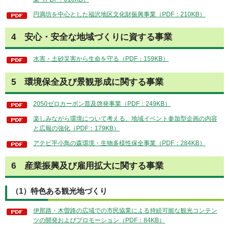
円満坊を中心とした福沢地区文化財振興事業（PDF：210KB）
4 安心・安全な地域づくりに資する事業
水害・土砂災害から生命を守る（PDF：159KB）
5 環境保全及び景観形成に関する事業
2050ゼロカーボン普及啓発事業（PDF：249KB）
楽しみながら環境について考える、地域イベント参加型企画の内容
と広報の強化（PDF：179KB）
アテビ平小鳥の森環境・生物多様性保全事業（PDF：284KB）
6 産業振興及び雇用拡大に関する事業
（1）特色ある観光地づくり
伊那路・木曽路の広域での市民協業による持続可能な観光コンテン
ツの開発およびプロモーション（PDF：84KB）