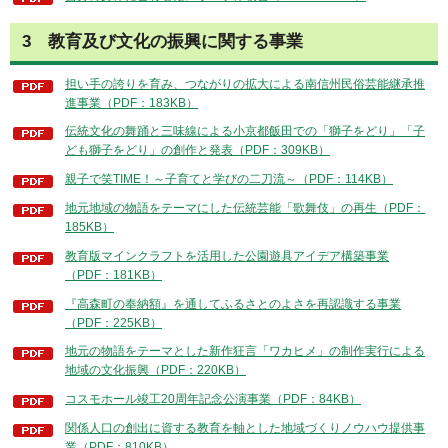
3 教育及び文化の振興に関する事業
担い手の誇りを育み、つながりの拡大による南信州民俗芸能継承推
進事業（PDF：183KB）
伝統文化の舞踊と三味線による小京都飯田での「獅子をどり」「子
ども獅子をどり」の創作と発表（PDF：309KB）
親子で笑TIME！～子育てと学びの二刀流～（PDF：114KB）
地元地域の物語をテーマにした伝統芸能「歌舞伎」の再生（PDF：
185KB）
教育版マインクラフトを活用した公園遊具アイデア構築事業
（PDF：181KB）
『高森町の奉納額』を通してふるさとのよさを再認識する事業
（PDF：225KB）
地元の物語をテーマとした新作狂言「ワカヒメ」の制作実行による
地域の文化振興（PDF：220KB）
コスモホール竣工20周年記念公演事業（PDF：84KB）
関係人口の創出に資する教育を軸とした地域づくりノウハウ提供事
業（PDF：810KB）