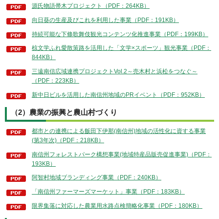
源氏物語帚木プロジェクト（PDF：264KB）
向日葵の生産及びこれを利用した事業（PDF：191KB）
持続可能な下條歌舞伎観光コンテンツ化推進事業（PDF：199KB）
椋文学ふれ愛散策路を活用した「文学×スポーツ」観光事業（PDF：
844KB）
三遠南信広域連携プロジェクトVol.2～売木村と浜松をつなぐ～
（PDF：223KB）
新中日ビルを活用した南信州地域のPRイベント（PDF：952KB）
（2）農業の振興と農山村づくり
都市との連携による飯田下伊那(南信州)地域の活性化に資する事業
(第3年次)（PDF：218KB）
南信州フォレストパーク構想事業(地域特産品販売促進事業)（PDF：
193KB）
阿智村地域ブランディング事業（PDF：240KB）
「南信州ファーマーズマーケット」事業（PDF：183KB）
限界集落に対応した農業用水路点検簡略化事業（PDF：180KB）