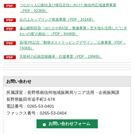
つながり人口創出及び移住定住に向けた南信州広域連携事業
（PDF：923KB）
丘の上カップリング推進事業（PDF：101KB）
遠山郷和田宿「ゆたかやBASE」整備事業～空き地を活用した”にぎ
わいの場”の創出～（PDF：844KB）
辰(龍)年記念「郵便ポストラッピングデザイン」公募事業（PDF：
740KB）
天龍村の伝統芸能継承・応援事業（PDF：199KB）
お問い合わせ
所属課室：長野県南信州地域振興局リニア活用・企画振興課
長野県飯田市追手町2-678
電話番号：0265-53-0401
ファックス番号：0265-53-0404