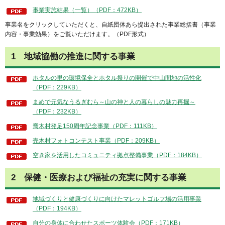
事業実施結果（一覧）（PDF：472KB）
事業名をクリックしていただくと、自紙団体あら提出された事業総括書（事業
内容・事業効果）をご覧いただけます。（PDF形式）
1 地域協働の推進に関する事業
ホタルの里の環境保全とホタル祭りの開催で中山間地の活性化
（PDF：229KB）
まめで元気なうるぎむら～山の神と人の暮らしの魅力再掘～
（PDF：232KB）
喬木村発足150周年記念事業（PDF：111KB）
売木村フォトコンテスト事業（PDF：209KB）
空き家を活用したコミュニティ拠点整備事業（PDF：184KB）
2 保健・医療および福祉の充実に関する事業
地域づくりと健康づくりに向けたマレットゴルフ場の活用事業
（PDF：194KB）
自分の身体に合わせたスポーツ体験会（PDF：171KB）