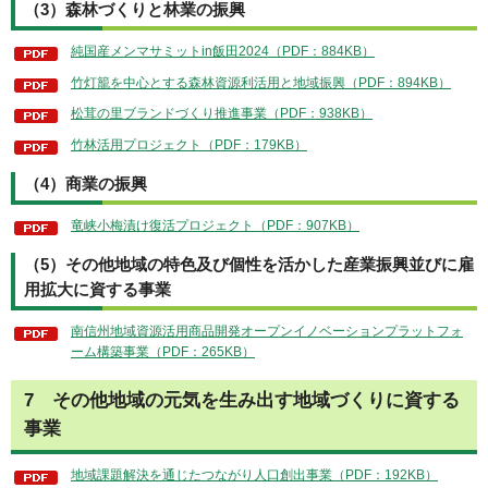
（3）森林づくりと林業の振興
純国産メンマサミットin飯田2024（PDF：884KB）
竹灯籠を中心とする森林資源利活用と地域振興（PDF：894KB）
松茸の里ブランドづくり推進事業（PDF：938KB）
竹林活用プロジェクト（PDF：179KB）
（4）商業の振興
竜峡小梅漬け復活プロジェクト（PDF：907KB）
（5）その他地域の特色及び個性を活かした産業振興並びに雇
用拡大に資する事業
南信州地域資源活用商品開発オープンイノベーションプラットフォ
ーム構築事業（PDF：265KB）
7 その他地域の元気を生み出す地域づくりに資する
事業
地域課題解決を通じたつながり人口創出事業（PDF：192KB）