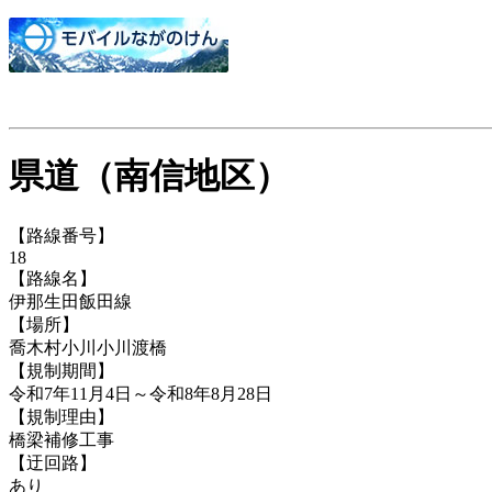
県道（南信地区）
【路線番号】
18
【路線名】
伊那生田飯田線
【場所】
喬木村小川小川渡橋
【規制期間】
令和7年11月4日～令和8年8月28日
【規制理由】
橋梁補修工事
【迂回路】
あり