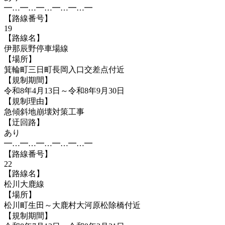
━…━…━…━…━…━
【路線番号】
19
【路線名】
伊那辰野停車場線
【場所】
箕輪町三日町長岡入口交差点付近
【規制期間】
令和8年4月13日～令和8年9月30日
【規制理由】
急傾斜地崩壊対策工事
【迂回路】
あり
━…━…━…━…━…━
【路線番号】
22
【路線名】
松川大鹿線
【場所】
松川町生田～大鹿村大河原松除橋付近
【規制期間】