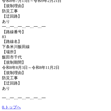
令和8年7月13日～令和9年2月21日
【規制理由】
防災工事
【迂回路】
あり
━…━…━…━…━…━
【路線番号】
83
【路線名】
下条米川飯田線
【場所】
飯田市千代
【規制期間】
令和8年8月3日～令和8年11月2日
【規制理由】
防災工事
【迂回路】
あり
━…━…━…━…━…━
0.トップへ