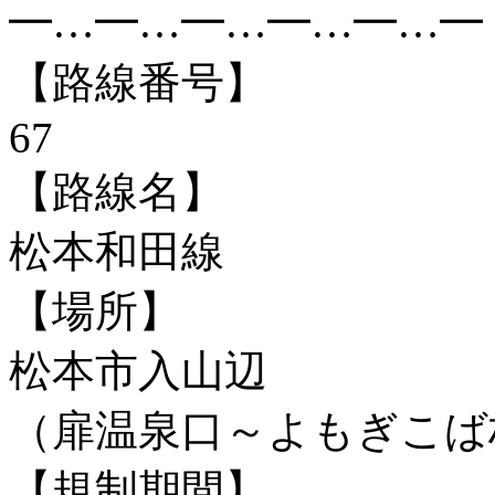
━…━…━…━…━…━
【路線番号】
67
【路線名】
松本和田線
【場所】
松本市入山辺
（扉温泉口～よもぎこば
【規制期間】