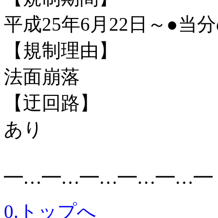
平成25年6月22日～●当
【規制理由】
法面崩落
【迂回路】
あり
━…━…━…━…━…━
0.トップへ