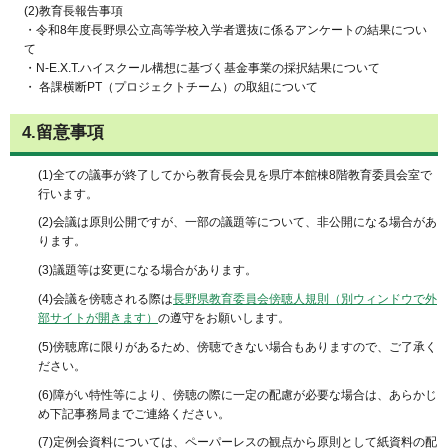
(2)教育長報告事項
・令和8年度長野県公立高等学校入学者選抜に係るアンケートの結果につい
て
・N-E.X.T.ハイスクール構想に基づく基金事業の採択結果について
・ 各課横断PT（プロジェクトチーム）の取組について
4.留意事項
(1)全ての議事が終了してから教育長会見を県庁本館棟8階教育委員会室で
行います。
(2)会議は原則公開ですが、一部の議題等について、非公開になる場合があ
ります。
(3)議題等は変更になる場合があります。
(4)会議を傍聴される際は
長野県教育委員会傍聴人規則（別ウィンドウで外
部サイトが開きます）
の遵守をお願いします。
(5)傍聴席に限りがあるため、傍聴できない場合もありますので、ご了承く
ださい。
(6)障がい特性等により、傍聴の際に一定の配慮が必要な場合は、あらかじ
め下記事務局までご連絡ください。
(7)定例会資料については、ペーパーレスの観点から原則として紙資料の配