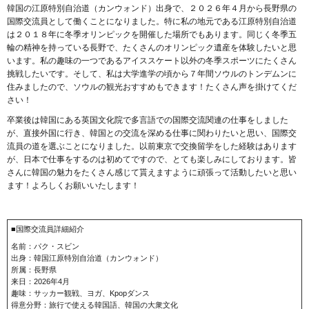
韓国の江原特別自治道（カンウォンド）出身で、２０２６年４月から長野県の
国際交流員として働くことになりました。特に私の地元である江原特別自治道
は２０１８年に冬季オリンピックを開催した場所でもあります。同じく冬季五
輪の精神を持っている長野で、たくさんのオリンピック遺産を体験したいと思
います。私の趣味の一つであるアイススケート以外の冬季スポーツにたくさん
挑戦したいです。そして、私は大学進学の頃から７年間ソウルのトンデムンに
住みましたので、ソウルの観光おすすめもできます！たくさん声を掛けてくだ
さい！
卒業後は韓国にある英国文化院で多言語での国際交流関連の仕事をしました
が、直接外国に行き、韓国との交流を深める仕事に関わりたいと思い、国際交
流員の道を選ぶことになりました。以前東京で交換留学をした経験はあります
が、日本で仕事をするのは初めてですので、とても楽しみにしております。皆
さんに韓国の魅力をたくさん感じて貰えますように頑張って活動したいと思い
ます！よろしくお願いいたします！
■国際交流員詳細紹介
名前：パク・スビン
出身：韓国江原特別自治道（カンウォンド）
所属：長野県
来日：2026年4月
趣味：サッカー観戦、ヨガ、Kpopダンス
得意分野：旅行で使える韓国語、韓国の大衆文化