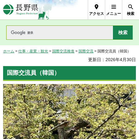
長野県Nagano Prefecture
アクセス
メニュー
検索
ホーム
>
仕事・産業・観光
>
国際交流推進
>
国際交流
> 国際交流員（韓国）
更新日：2026年4月30日
国際交流員（韓国）