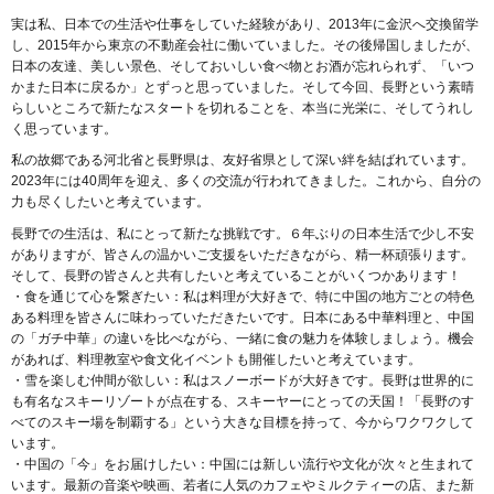
実は私、日本での生活や仕事をしていた経験があり、2013年に金沢へ交換留学
し、2015年から東京の不動産会社に働いていました。その後帰国しましたが、
日本の友達、美しい景色、そしておいしい食べ物とお酒が忘れられず、「いつ
かまた日本に戻るか」とずっと思っていました。そして今回、長野という素晴
らしいところで新たなスタートを切れることを、本当に光栄に、そしてうれし
く思っています。
私の故郷である河北省と長野県は、友好省県として深い絆を結ばれています。
2023年には40周年を迎え、多くの交流が行われてきました。これから、自分の
力も尽くしたいと考えています。
長野での生活は、私にとって新たな挑戦です。６年ぶりの日本生活で少し不安
がありますが、皆さんの温かいご支援をいただきながら、精一杯頑張ります。
そして、長野の皆さんと共有したいと考えていることがいくつかあります！
・食を通じて心を繋ぎたい：私は料理が大好きで、特に中国の地方ごとの特色
ある料理を皆さんに味わっていただきたいです。日本にある中華料理と、中国
の「ガチ中華」の違いを比べながら、一緒に食の魅力を体験しましょう。機会
があれば、料理教室や食文化イベントも開催したいと考えています。
・雪を楽しむ仲間が欲しい：私はスノーボードが大好きです。長野は世界的に
も有名なスキーリゾートが点在する、スキーヤーにとっての天国！「長野のす
べてのスキー場を制覇する」という大きな目標を持って、今からワクワクして
います。
・中国の「今」をお届けしたい：中国には新しい流行や文化が次々と生まれて
います。最新の音楽や映画、若者に人気のカフェやミルクティーの店、また新