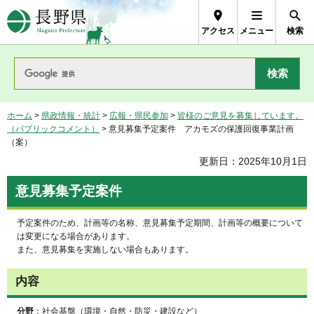
長野県Nagano Prefecture
アクセス
メニュー
検索
ホーム
>
県政情報・統計
>
広報・県民参加
>
皆様のご意見を募集しています。
（パブリックコメント）
> 意見募集予定案件 アカモズの保護回復事業計画
（案）
更新日：2025年10月1日
意見募集予定案件
予定案件のため、計画等の名称、意見募集予定期間、計画等の概要について
は変更になる場合があります。
また、意見募集を実施しない場合もあります。
内容
分野
：社会基盤（環境・自然・防災・建設など）