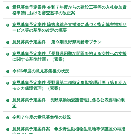
意見募集予定案件 令和７年度からの建設工事等の入札参加資
格申請における審査基準の改正案
意見募集予定案件 障害者総合支援法に基づく指定障害福祉サ
ービス等の基準の改定の概要
意見募集予定案件 第９期長野県高齢者プラン
意見募集予定案件 「長野県困難な問題を抱える女性への支援
に関する基準計画」（素案）
令和6年度の意見募集後の状況
意見募集予定案件 長野県第二種特定鳥獣管理計画（第６期カ
モシカ保護管理）（素案）
意見募集予定案件 長野県動物愛護管理に係る公表要領の制
定
令和７年度の意見募集後の状況
意見募集予定案件案 希少野生動植物生息地等保護区の再指