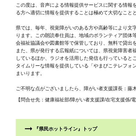
この度は、音声による情報提供サービスに関する情報
る方へ適切に情報を提供することは極めて大切なこと
県では、毎年、視覚障がいのある方や高齢等により文
ります。この朗読奉仕員は、地域のボランティア団体
会福祉協議会や図書館等で保管しており、無料で貸出
また、県が発行する広報紙については、県視覚障害者
しているほか、ラジオを活用した発信も行っていると
タイムリーな情報を提供している「やまびこテレフォ
まいります。
ご不明な点がございましたら、障がい者支援課長：藤
【問合せ先：健康福祉部/障がい者支援課/在宅支援係/電話026-235
『県民ホットライン』トップ