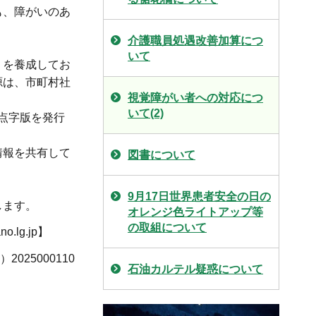
も、障がいのあ
介護職員処遇改善加算につ
いて
」を養成してお
源は、市町村社
視覚障がい者への対応につ
いて(2)
点字版を発行
情報を共有して
図書について
9月17日世界患者安全の日の
します。
オレンジ色ライトアップ等
の取組について
.lg.jp】
025000110
石油カルテル疑惑について