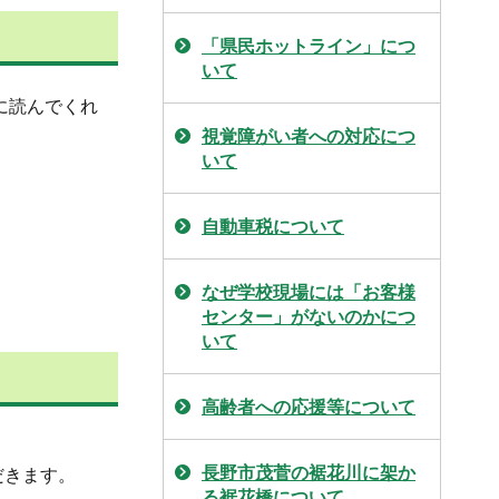
「県民ホットライン」につ
いて
内に読んでくれ
視覚障がい者への対応につ
いて
自動車税について
なぜ学校現場には「お客様
センター」がないのかにつ
いて
高齢者への応援等について
長野市茂菅の裾花川に架か
だきます。
る裾花橋について