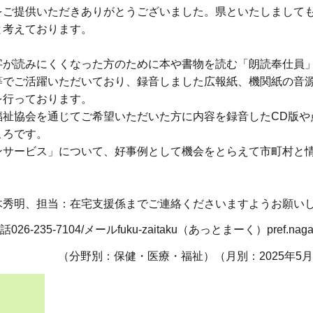
をご提供いただきありがとうございました。県といたしまして
と考えております。
字が読みにくくなった方のために本や書物を読む「朗読奉仕員
等でご活躍いただいており、録音しました広報紙、機関紙の音
を行っております。
福祉協会を通じてご希望いただいた方に内容を録音したCD版や
ころです。
ンサービス」について、好事例として機会をとらえて市町村と
木秀明、担当：在宅支援係までご連絡くださいますようお願い
-7104/メールfuku-zaitaku（あっとまーく）pref.nagano
（分野別：保健・医療・福祉）（月別：2025年5月）2